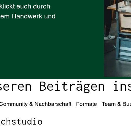
klickt euch durch
htem Handwerk und
seren Beiträgen in
Community & Nachbarschaft
Formate
Team & Bu
ochstudio