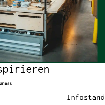
spirieren
siness
Infostand