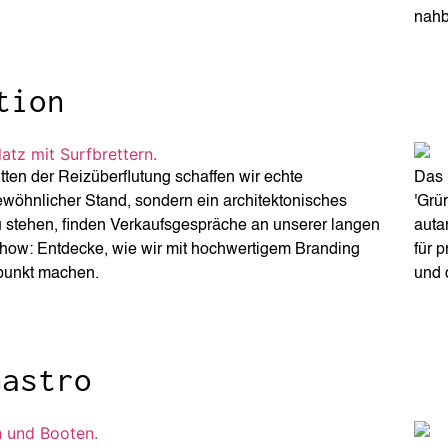
nahb
tion
ten der Reizüberflutung schaffen wir echte
Das 
wöhnlicher Stand, sondern ein architektonisches
'Grü
u stehen, finden Verkaufsgespräche an unserer langen
auta
how: Entdecke, wie wir mit hochwertigem Branding
für 
rpunkt machen.
und 
Gastro