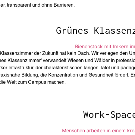
ar, transparent und ohne Barrieren.
Grünes Klassen
Klassenzimmer der Zukunft hat kein Dach. Wir verlegen den Unte
nes Klassenzimmer' verwandelt Wiesen und Wälder in profession
rker Infrastruktur, der charakteristischen langen Tafel und päd
praxisnahe Bildung, die Konzentration und Gesundheit fördert. E
die Welt zum Campus machen.
Work-Spac