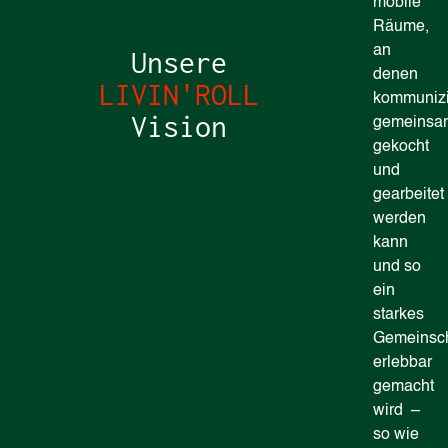
mobile
Räume,
an
Unsere
denen
LIVIN'ROLL
kommunizi
Vision
gemeinsa
gekocht
und
gearbeitet
werden
kann
und so
ein
starkes
Gemeinsch
erlebbar
gemacht
wird –
so wie