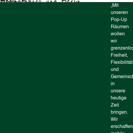
Brandenburg und Berlin
„
Mit
unseren
Pop-Up
Räumen
wollen
wir
grenzenlo
Freiheit,
Flexibilität
und
Gemeinscha
in
unsere
heutige
Zeit
bringen.
Wir
erschaffen