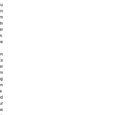
zu
in
om
In
er
m.
ie
en
Es
er
im
ng
en
e.
nd
ur
as