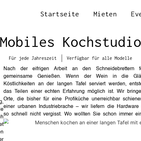
Startseite
Mieten
Ev
Mobiles Kochstudi
Für jede Jahreszeit
Verfügbar für alle Modelle
Nach der eifrigen Arbeit an den Schneidebrettern f
gemeinsame Genießen. Wenn der Wein in die Gläse
d
Köstlichkeiten an der langen Tafel serviert werden, ents
das Teilen einer echten Erfahrung möglich ist. Wir brin
Orte, die bisher für eine Profiküche unerreichbar schie
g,
einer urbanen Industriebrache – wir liefern die Hardware
e
so schnell nicht vergisst. Wo wollten Sie schon immer e
ch
et
en
er