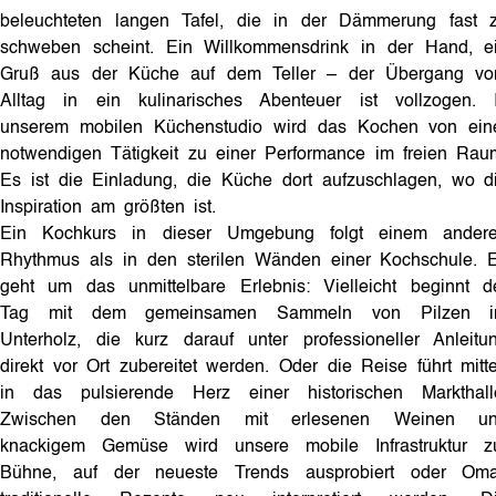
beleuchteten langen Tafel, die in der Dämmerung fast 
schweben scheint. Ein Willkommensdrink in der Hand, e
Gruß aus der Küche auf dem Teller – der Übergang v
Alltag in ein kulinarisches Abenteuer ist vollzogen. 
unserem mobilen Küchenstudio wird das Kochen von ein
notwendigen Tätigkeit zu einer Performance im freien Rau
Es ist die Einladung, die Küche dort aufzuschlagen, wo d
Inspiration am größten ist.
Ein Kochkurs in dieser Umgebung folgt einem ander
Rhythmus als in den sterilen Wänden einer Kochschule. 
geht um das unmittelbare Erlebnis: Vielleicht beginnt d
Tag mit dem gemeinsamen Sammeln von Pilzen 
Unterholz, die kurz darauf unter professioneller Anleitu
direkt vor Ort zubereitet werden. Oder die Reise führt mitt
in das pulsierende Herz einer historischen Markthall
Zwischen den Ständen mit erlesenen Weinen u
knackigem Gemüse wird unsere mobile Infrastruktur z
Bühne, auf der neueste Trends ausprobiert oder Om