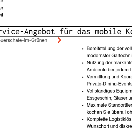
ie
er
il
rvice-Angebot für das mobile K
Bereitstellung der vo
modernster Gartechni
Nutzung der markanten
Ambiente bei jedem Li
Vermittlung und Koor
Private-Dining-Events
Vollständiges Equipm
Essgeschirr, Gläser u
Maximale Standortflex
kochen Sie überall o
Komplette Logistiklös
Wunschort und diskre