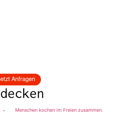
etzt Anfragen
tdecken