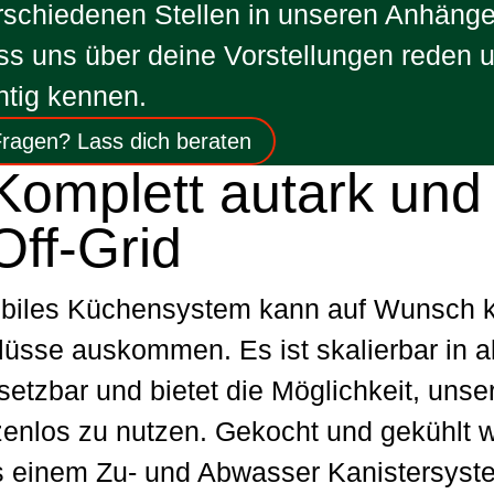
rschiedenen Stellen in unseren Anhänge
ss uns über deine Vorstellungen reden u
chtig kennen.
ragen? Lass dich beraten
Komplett autark und
Off-Grid
biles Küchensystem kann auf Wunsch 
̈sse auskommen. Es ist skalierbar in a
etzbar und bietet die Möglichkeit, unse
nlos zu nutzen. Gekocht und gekühlt w
 einem Zu- und Abwasser Kanistersyst