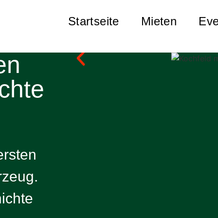
Startseite
Mieten
Eve
en
echte
ersten
rzeug.
ichte