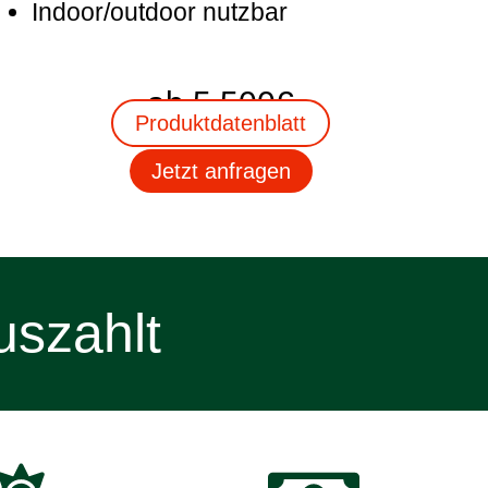
Indoor/outdoor nutzbar
ab 5.500€
Produktdatenblatt
Jetzt anfragen
uszahlt