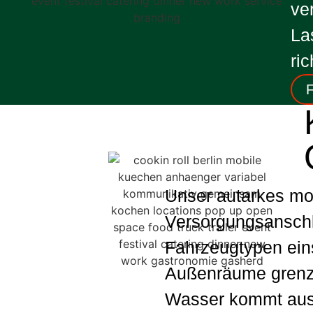
ve
La
ri
F
Unser autarkes mo
Versorgungsanschlu
Fahrzeugtypen eins
Außenräume grenze
Wasser kommt aus