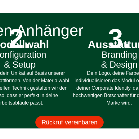
en Anhänger
2.
3.
odellwahl
Ausstatt
onfiguration
Branding
& Setup
& Design
dein Unikat auf Basis unserer
Dein Logo, deine Farbe
attformen. Von der Materialwahl
individualisieren das Modul 
iellen Technik gestalten wir den
deiner Corporate Identity, d
o, dass er perfekt in deine
hochwertigen Botschafter für 
rbeitsabläufe passt.
Marke wird.
Rückruf vereinbaren