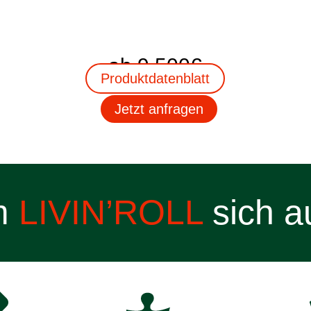
ab 9.500€
Produktdatenblatt
Jetzt anfragen
m
LIVIN’ROLL
sich a