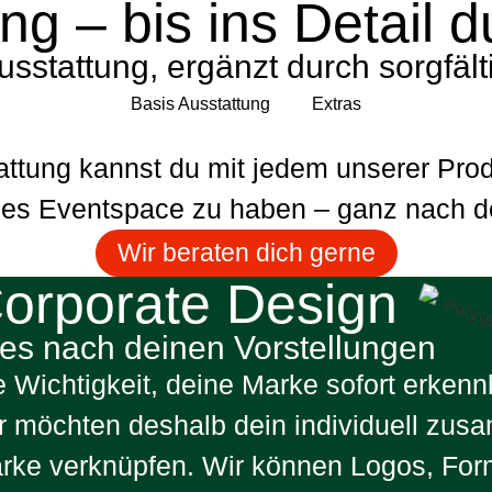
ng – bis ins Detail 
stattung, ergänzt durch sorgfäl
Basis Ausstattung
Extras
tattung kannst du mit jedem unserer Pr
les Eventspace zu haben – ganz nach d
Wir beraten dich gerne
orporate Design
les nach deinen Vorstellungen
e Wichtigkeit, deine Marke sofort erken
r möchten deshalb dein individuell zus
rke verknüpfen. Wir können Logos, Form