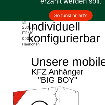
erzählt werden soll.
So funktioniert's
Individuell
konfigurierbar
Unsere mobile
KFZ Anhänger
"BIG BOY"