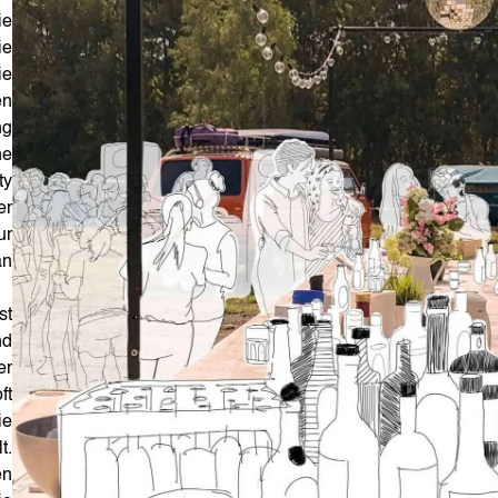
ie
ie
ie
en
ng
ne
ty
er
ur
an
st
nd
er
ft
ie
t.
en