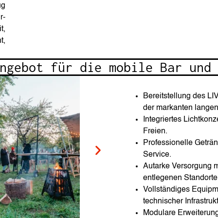
ug
r-
t,
t,
ngebot für die mobile Bar und
Bereitstellung des LI
der markanten langen 
Integriertes Lichtkon
Freien.
Professionelle Geträn
Service.
Autarke Versorgung m
entlegenen Standorte
Vollständiges Equipm
technischer Infrastrukt
Modulare Erweiterun