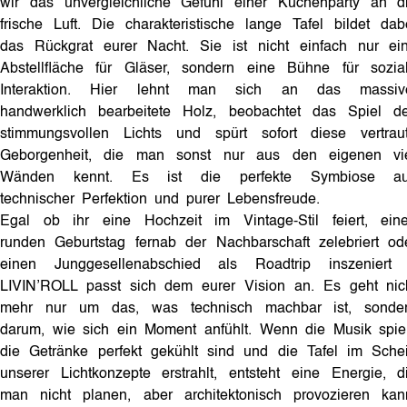
wir das unvergleichliche Gefühl einer Küchenparty an d
frische Luft. Die charakteristische lange Tafel bildet dab
das Rückgrat eurer Nacht. Sie ist nicht einfach nur ei
Abstellfläche für Gläser, sondern eine Bühne für sozia
Interaktion. Hier lehnt man sich an das massiv
handwerklich bearbeitete Holz, beobachtet das Spiel d
stimmungsvollen Lichts und spürt sofort diese vertrau
Geborgenheit, die man sonst nur aus den eigenen vi
Wänden kennt. Es ist die perfekte Symbiose a
technischer Perfektion und purer Lebensfreude.
Egal ob ihr eine Hochzeit im Vintage-Stil feiert, ein
runden Geburtstag fernab der Nachbarschaft zelebriert od
einen Junggesellenabschied als Roadtrip inszeniert
LIVIN’ROLL passt sich dem eurer Vision an. Es geht nic
mehr nur um das, was technisch machbar ist, sonde
darum, wie sich ein Moment anfühlt. Wenn die Musik spiel
die Getränke perfekt gekühlt sind und die Tafel im Sche
unserer Lichtkonzepte erstrahlt, entsteht eine Energie, d
man nicht planen, aber architektonisch provozieren kan