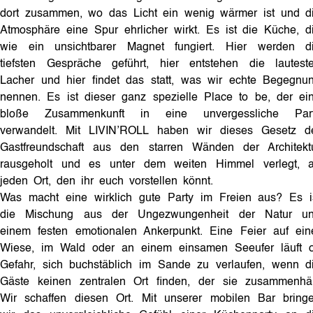
dort zusammen, wo das Licht ein wenig wärmer ist und d
Atmosphäre eine Spur ehrlicher wirkt. Es ist die Küche, d
wie ein unsichtbarer Magnet fungiert. Hier werden d
tiefsten Gespräche geführt, hier entstehen die lautest
Lacher und hier findet das statt, was wir echte Begegnu
nennen. Es ist dieser ganz spezielle Place to be, der ei
bloße Zusammenkunft in eine unvergessliche Par
verwandelt. Mit LIVIN’ROLL haben wir dieses Gesetz d
Gastfreundschaft aus den starren Wänden der Architekt
rausgeholt und es unter dem weiten Himmel verlegt, 
jeden Ort, den ihr euch vorstellen könnt.
Was macht eine wirklich gute Party im Freien aus? Es i
die Mischung aus der Ungezwungenheit der Natur u
einem festen emotionalen Ankerpunkt. Eine Feier auf ein
Wiese, im Wald oder an einem einsamen Seeufer läuft o
Gefahr, sich buchstäblich im Sande zu verlaufen, wenn d
Gäste keinen zentralen Ort finden, der sie zusammenhäl
Wir schaffen diesen Ort. Mit unserer mobilen Bar bring