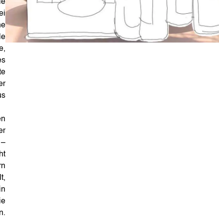
ie
ei
ne
le
e,
es
te
er
us
en
er
 –
ht
rn
t,
in
ie
n.