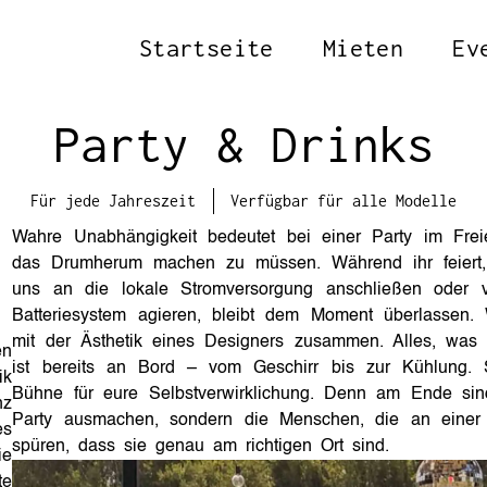
Startseite
Mieten
Ev
Party & Drinks
Für jede Jahreszeit
Verfügbar für alle Modelle
Wahre Unabhängigkeit bedeutet bei einer Party im Fre
das Drumherum machen zu müssen. Während ihr feiert, 
uns an die lokale Stromversorgung anschließen oder vö
Batteriesystem agieren, bleibt dem Moment überlassen. W
mit der Ästhetik eines Designers zusammen. Alles, was i
en
ist bereits an Bord – vom Geschirr bis zur Kühlung. S
ik
Bühne für eure Selbstverwirklichung. Denn am Ende sin
nz
Party ausmachen, sondern die Menschen, die an eine
es
spüren, dass sie genau am richtigen Ort sind.
ie
te