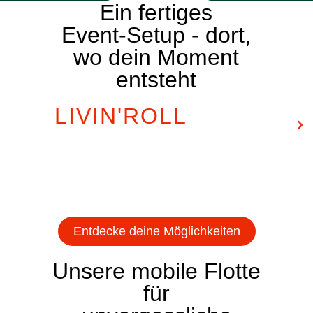
Ein fertiges
Event-Setup - dort,
wo dein Moment
entsteht
LIVIN'ROLL
bringt
dir den Raum, die
Atmosphäre und
das komplette
Setup.
Entdecke deine Möglichkeiten
Unsere mobile Flotte
für