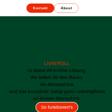
Kontakt
About
LIVIN’ROLL
ist deine All-in-One Lösung.
Wir liefern dir den Raum,
die Atmosphäre
und das komplette Setup ganz unkompliziert
an deinen Wunschort.
So funktioniert's