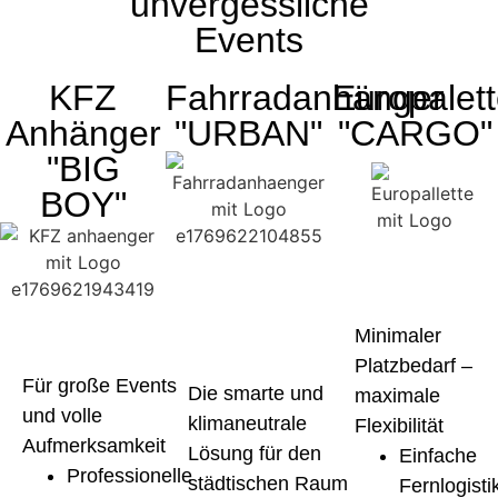
unvergessliche
Events
KFZ
Fahrradanhänger
Europalet
Anhänger
"URBAN"
"CARGO"
"BIG
BOY"
Minimaler
Platzbedarf –
Für große Events
Die smarte und
maximale
und volle
klimaneutrale
Flexibilität
Aufmerksamkeit
Lösung für den
Einfache
Professionelle
städtischen Raum
Fernlogisti