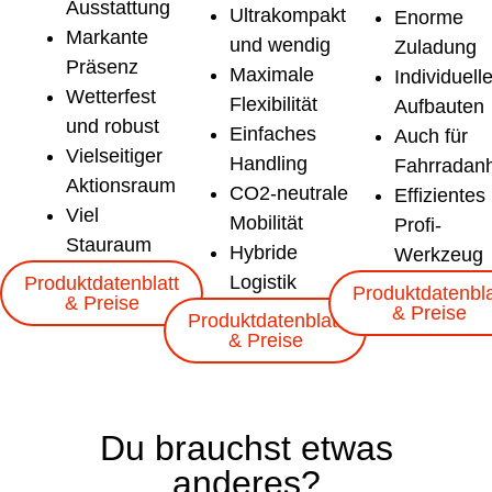
Ausstattung
Ultrakompakt
Enorme
Markante
und wendig
Zuladung
Präsenz
Maximale
Individuell
Wetterfest
Flexibilität
Aufbauten
und robust
Einfaches
Auch für
Vielseitiger
Handling
Fahrradan
Aktionsraum
CO2-neutrale
Effizientes
Viel
Mobilität
Profi-
Stauraum
Hybride
Werkzeug
Logistik
Produktdatenblatt
Produktdatenbla
& Preise
& Preise
Produktdatenblatt
& Preise
Festival &
Messe & Events
Public Spaces
Private Feiern
Teambuilding
Firmenfeier
Du brauchst etwas
Camping
anderes?